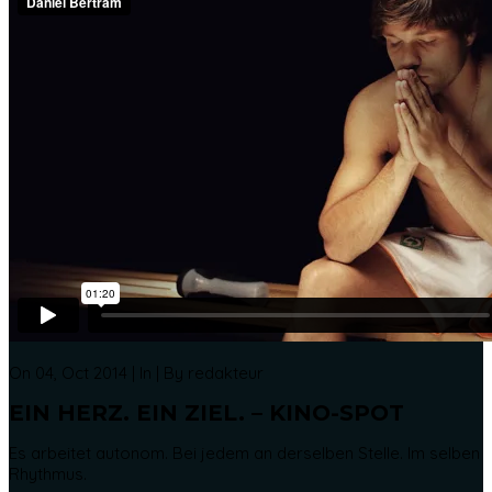
On 04, Oct 2014 | In | By redakteur
EIN HERZ. EIN ZIEL. – KINO-SPOT
Es arbeitet autonom. Bei jedem an derselben Stelle. Im selben
Rhythmus.