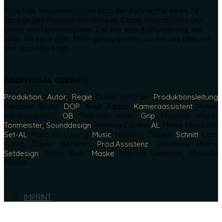
Vom Nds. Innenministerium kam der Auftrag für einen TV-
Spot gegen Fremdenfeindlichkeit. Dabei unterstützten uns
gleich vier Nationalspieler. Ziel war eine Aufforderung, die
unter die Haut geht. Eben genau dorthin, wo bei uns allen ein
und dasselbe liegt.
ADDITIONAL CREDITS
Produktion, Autor, Regie
Daniel Bertram
Produktionsleitung
Christian Brunz
DOP
Knut Adass
Kameraassistent
Armin
Karahasanovic
OB
Thorsten Khan
Grip
Mauricio Moritz
Tonmeister, Sounddesign
Henning Cordes
AL
Malee Miesbach
Set-AL
Marc D. Ludwig
Music
Henning Thielke
Schnitt
Lars
Kuhnt, Daniel Bertram
Prod.Assistenz
Johannes Helms
Setdesign
Sarah Sohr
Maske
Martina Lehmann, Manuela
Nowak
IMPRINT