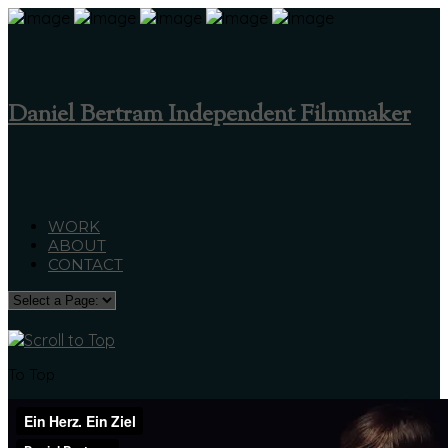
Daniel Bertram Independent Filmmaker
WORK
ABOUT
CONTACT
To Top